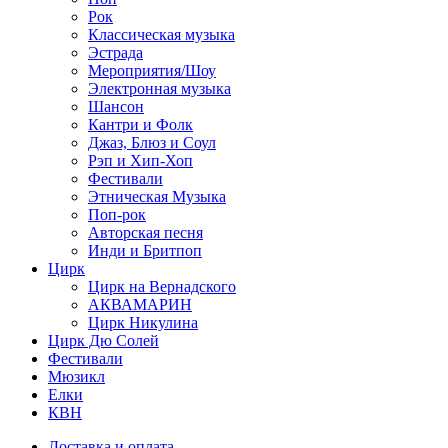
Рок
Классическая музыка
Эстрада
Мероприятия/Шоу
Электронная музыка
Шансон
Кантри и Фолк
Джаз, Блюз и Соул
Рэп и Хип-Хоп
Фестивали
Этническая Музыка
Поп-рок
Авторская песня
Инди и Бритпоп
Цирк
Цирк на Вернадского
АКВАМАРИН
Цирк Никулина
Цирк Дю Солей
Фестивали
Мюзикл
Елки
КВН
Доставка и оплата