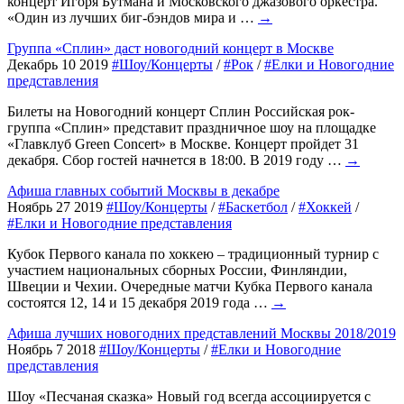
концерт Игоря Бутмана и Московского джазового оркестра.
«Один из лучших биг-бэндов мира и …
→
Группа «Сплин» даст новогодний концерт в Москве
Декабрь 10 2019
#Шоу/Концерты
/
#Рок
/
#Елки и Новогодние
представления
Билеты на Новогодний концерт Сплин Российская рок-
группа «Сплин» представит праздничное шоу на площадке
«Главклуб Green Concert» в Москве. Концерт пройдет 31
декабря. Сбор гостей начнется в 18:00. В 2019 году …
→
Афиша главных событий Москвы в декабре
Ноябрь 27 2019
#Шоу/Концерты
/
#Баскетбол
/
#Хоккей
/
#Елки и Новогодние представления
Кубок Первого канала по хоккею – традиционный турнир с
участием национальных сборных России, Финляндии,
Швеции и Чехии. Очередные матчи Кубка Первого канала
состоятся 12, 14 и 15 декабря 2019 года …
→
Афиша лучших новогодних представлений Москвы 2018/2019
Ноябрь 7 2018
#Шоу/Концерты
/
#Елки и Новогодние
представления
Шоу «Песчаная сказка» Новый год всегда ассоциируется с