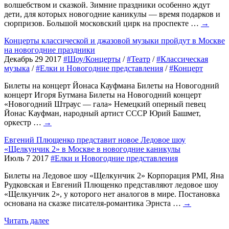
волшебством и сказкой. Зимние праздники особенно ждут
дети, для которых новогодние каникулы — время подарков и
сюрпризов. Большой московский цирк на проспекте …
→
Концерты классической и джазовой музыки пройдут в Москве
на новогодние праздники
Декабрь 29 2017
#Шоу/Концерты
/
#Театр
/
#Классическая
музыка
/
#Елки и Новогодние представления
/
#Концерт
Билеты на концерт Йонаса Кауфмана Билеты на Новогодний
концерт Игоря Бутмана Билеты на Новогодний концерт
«Новогодний Штраус — гала» Немецкий оперный певец
Йонас Кауфман, народный артист СССР Юрий Башмет,
оркестр …
→
Евгений Плющенко представит новое Ледовое шоу
«Щелкунчик 2» в Москве в новогодние каникулы
Июль 7 2017
#Елки и Новогодние представления
Билеты на Ледовое шоу «Щелкунчик 2» Корпорация PMI, Яна
Рудковская и Евгений Плющенко представляют ледовое шоу
«Щелкунчик 2», у которого нет аналогов в мире. Постановка
основана на сказке писателя-романтика Эрнста …
→
Читать далее