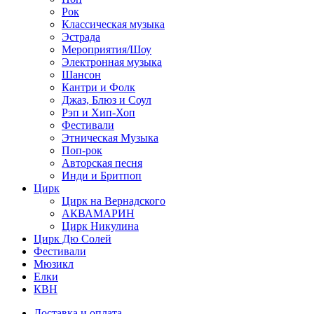
Рок
Классическая музыка
Эстрада
Мероприятия/Шоу
Электронная музыка
Шансон
Кантри и Фолк
Джаз, Блюз и Соул
Рэп и Хип-Хоп
Фестивали
Этническая Музыка
Поп-рок
Авторская песня
Инди и Бритпоп
Цирк
Цирк на Вернадского
АКВАМАРИН
Цирк Никулина
Цирк Дю Солей
Фестивали
Мюзикл
Елки
КВН
Доставка и оплата