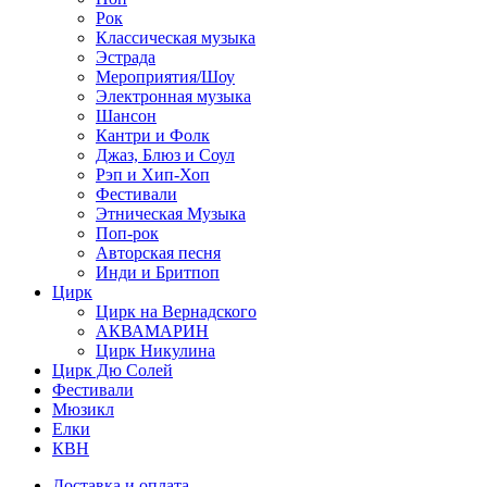
Рок
Классическая музыка
Эстрада
Мероприятия/Шоу
Электронная музыка
Шансон
Кантри и Фолк
Джаз, Блюз и Соул
Рэп и Хип-Хоп
Фестивали
Этническая Музыка
Поп-рок
Авторская песня
Инди и Бритпоп
Цирк
Цирк на Вернадского
АКВАМАРИН
Цирк Никулина
Цирк Дю Солей
Фестивали
Мюзикл
Елки
КВН
Доставка и оплата