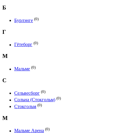
Б
(0)
Бурлэнге
Г
(0)
Гётеборг
М
(0)
Мальме
С
(0)
Сельвесборг
(0)
Сольна (Стокгольм)
(0)
Стокгольм
М
(0)
Мальме Арена