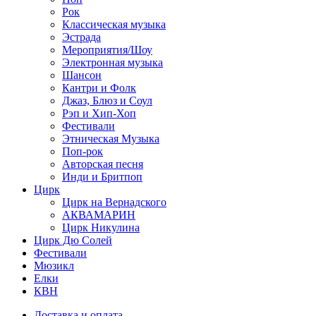
Рок
Классическая музыка
Эстрада
Мероприятия/Шоу
Электронная музыка
Шансон
Кантри и Фолк
Джаз, Блюз и Соул
Рэп и Хип-Хоп
Фестивали
Этническая Музыка
Поп-рок
Авторская песня
Инди и Бритпоп
Цирк
Цирк на Вернадского
АКВАМАРИН
Цирк Никулина
Цирк Дю Солей
Фестивали
Мюзикл
Елки
КВН
Доставка и оплата