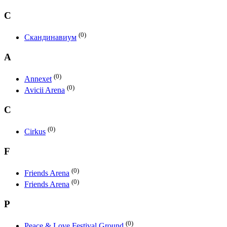
С
(0)
Скандинавиум
A
(0)
Annexet
(0)
Avicii Arena
C
(0)
Cirkus
F
(0)
Friends Arena
(0)
Friends Arena
P
(0)
Peace & Love Festival Ground