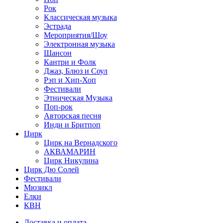
Рок
Классическая музыка
Эстрада
Мероприятия/Шоу
Электронная музыка
Шансон
Кантри и Фолк
Джаз, Блюз и Соул
Рэп и Хип-Хоп
Фестивали
Этническая Музыка
Поп-рок
Авторская песня
Инди и Бритпоп
Цирк
Цирк на Вернадского
АКВАМАРИН
Цирк Никулина
Цирк Дю Солей
Фестивали
Мюзикл
Елки
КВН
Доставка и оплата