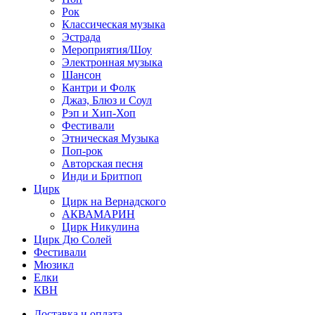
Рок
Классическая музыка
Эстрада
Мероприятия/Шоу
Электронная музыка
Шансон
Кантри и Фолк
Джаз, Блюз и Соул
Рэп и Хип-Хоп
Фестивали
Этническая Музыка
Поп-рок
Авторская песня
Инди и Бритпоп
Цирк
Цирк на Вернадского
АКВАМАРИН
Цирк Никулина
Цирк Дю Солей
Фестивали
Мюзикл
Елки
КВН
Доставка и оплата