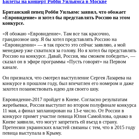
Билеты на концерт Робби Уильямса в Москве
Британский певец Робби Уильямс заявил, что обожает
«Евровидение» и хотел бы представлять Россию на этом
конкурсе.
«Я обожаю «Евровидение». Там все так красочно,
грандиозное шоу. Я бы хотел представлять Россию на
«Евровидении» — я так просто это сейчас заявляю, а мой
менеджер уже схватился за голову. Но я хотел бы представлять
Россию на конкурсе. Давай, Россия, мы сможем победить», —
сказал он в эфире программы «Пусть говорят» на Первом
канале.
Он признался, что смотрел выступление Сергея Лазарева на
конкурсе в прошлом году, был впечатлен его номером и даже
захотел позаимствовать идею для своего шоу.
Евровидение-2017 пройдет в Киеве. Согласно результатам
жеребьевки, Россия выступит во втором полуфинале конкурса
11 мая, а финал запланирован на 13-е число. От России в
конкурсе примет участие певица Юлия Самойлова, однако в
Киеве заявили, что могут запретить ей въезд в страну.
Претензии украинских властей связаны с тем, что в 2015 году
певица выступала в Крыму.