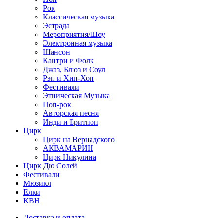
Рок
Классическая музыка
Эстрада
Мероприятия/Шоу
Электронная музыка
Шансон
Кантри и Фолк
Джаз, Блюз и Соул
Рэп и Хип-Хоп
Фестивали
Этническая Музыка
Поп-рок
Авторская песня
Инди и Бритпоп
Цирк
Цирк на Вернадского
АКВАМАРИН
Цирк Никулина
Цирк Дю Солей
Фестивали
Мюзикл
Елки
КВН
Доставка и оплата