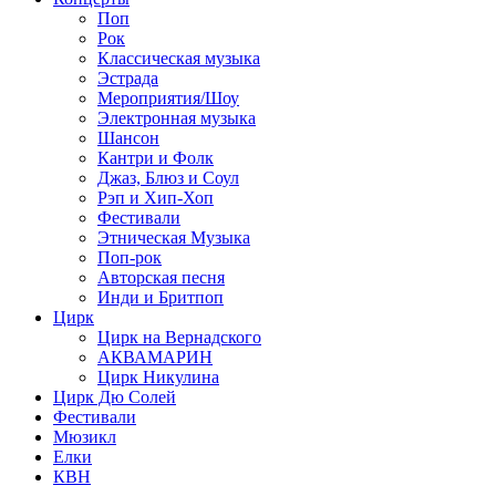
Поп
Рок
Классическая музыка
Эстрада
Мероприятия/Шоу
Электронная музыка
Шансон
Кантри и Фолк
Джаз, Блюз и Соул
Рэп и Хип-Хоп
Фестивали
Этническая Музыка
Поп-рок
Авторская песня
Инди и Бритпоп
Цирк
Цирк на Вернадского
АКВАМАРИН
Цирк Никулина
Цирк Дю Солей
Фестивали
Мюзикл
Елки
КВН