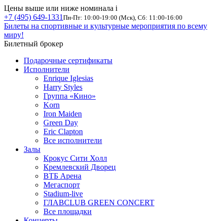
Цены выше или ниже номинала
i
+7 (495) 649-1331
Пн-Пт: 10:00-19:00 (Мск), Сб: 11:00-16:00
Билеты на спортивные и культурные мероприятия по всему
миру!
Билетный брокер
Подарочные сертификаты
Исполнители
Enrique Iglesias
Harry Styles
Группа «Кино»
Korn
Iron Maiden
Green Day
Eric Clapton
Все исполнители
Залы
Крокус Сити Холл
Кремлевский Дворец
ВТБ Арена
Мегаспорт
Stadium-live
ГЛАВCLUB GREEN CONCERT
Все площадки
Концерты