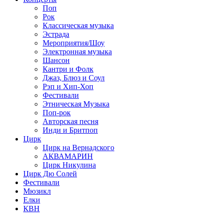
Поп
Рок
Классическая музыка
Эстрада
Мероприятия/Шоу
Электронная музыка
Шансон
Кантри и Фолк
Джаз, Блюз и Соул
Рэп и Хип-Хоп
Фестивали
Этническая Музыка
Поп-рок
Авторская песня
Инди и Бритпоп
Цирк
Цирк на Вернадского
АКВАМАРИН
Цирк Никулина
Цирк Дю Солей
Фестивали
Мюзикл
Елки
КВН