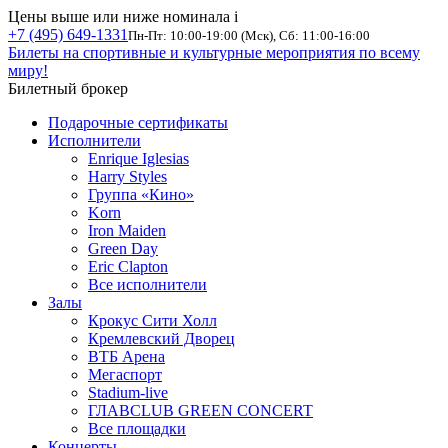
Цены выше или ниже номинала
i
+7 (495) 649-1331
Пн-Пт: 10:00-19:00 (Мск), Сб: 11:00-16:00
Билеты на спортивные и культурные мероприятия по всему
миру!
Билетный брокер
Подарочные сертификаты
Исполнители
Enrique Iglesias
Harry Styles
Группа «Кино»
Korn
Iron Maiden
Green Day
Eric Clapton
Все исполнители
Залы
Крокус Сити Холл
Кремлевский Дворец
ВТБ Арена
Мегаспорт
Stadium-live
ГЛАВCLUB GREEN CONCERT
Все площадки
Концерты