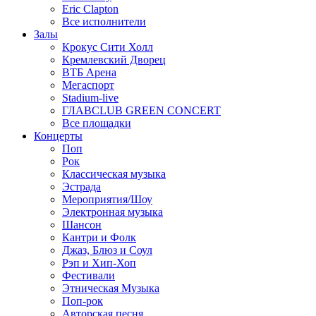
Eric Clapton
Все исполнители
Залы
Крокус Сити Холл
Кремлевский Дворец
ВТБ Арена
Мегаспорт
Stadium-live
ГЛАВCLUB GREEN CONCERT
Все площадки
Концерты
Поп
Рок
Классическая музыка
Эстрада
Мероприятия/Шоу
Электронная музыка
Шансон
Кантри и Фолк
Джаз, Блюз и Соул
Рэп и Хип-Хоп
Фестивали
Этническая Музыка
Поп-рок
Авторская песня