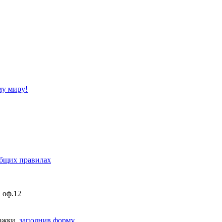
му миру!
бщих правилах
, оф.12
ержки,
заполнив форму