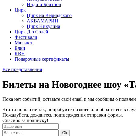
Инди и Бритпоп
Цирк
Цирк на Вернадского
АКВАМАРИН
Цирк Никулина
Цирк Дю Солей
Фестивали
Мюзикл
Елки
КВН
Подарочные сертификаты
Все представления
Билеты на Новогоднее шоу «Т
Пока нет событий, оставьте свой email и мы сообщим о появле
Что-то пошло не так, попробуйте позднее или обратитесь в сл
Пожалуйста, дождитесь подтверждения отправки формы.
Спасибо за подписку!
Ok