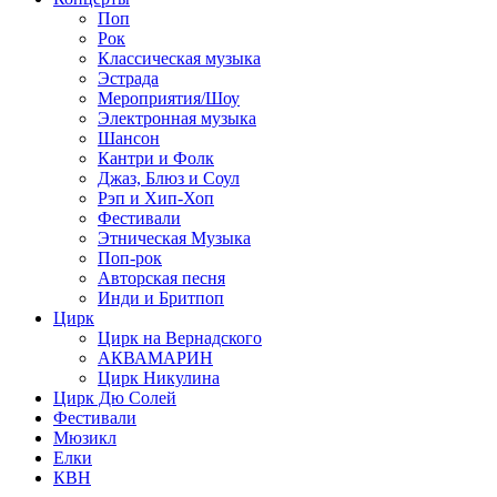
Поп
Рок
Классическая музыка
Эстрада
Мероприятия/Шоу
Электронная музыка
Шансон
Кантри и Фолк
Джаз, Блюз и Соул
Рэп и Хип-Хоп
Фестивали
Этническая Музыка
Поп-рок
Авторская песня
Инди и Бритпоп
Цирк
Цирк на Вернадского
АКВАМАРИН
Цирк Никулина
Цирк Дю Солей
Фестивали
Мюзикл
Елки
КВН