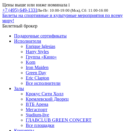
Цены выше или ниже номинала
i
+7 (495) 649-1331
Пн-Пт: 10:00-19:00 (Мск), Сб: 11:00-16:00
Билеты на спортивные и культурные мероприятия по всему
миру!
Билетный брокер
Подарочные сертификаты
Исполнители
Enrique Iglesias
Harry Styles
Группа «Кино»
Korn
Iron Maiden
Green Day
Eric Clapton
Все исполнители
Залы
Крокус Сити Холл
Кремлевский Дворец
ВТБ Арена
Мегаспорт
Stadium-live
ГЛАВCLUB GREEN CONCERT
Все площадки
Концерты