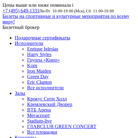
Цены выше или ниже номинала
i
+7 (495) 649-1331
Пн-Пт: 10:00-19:00 (Мск), Сб: 11:00-16:00
Билеты на спортивные и культурные мероприятия по всему
миру!
Билетный брокер
Подарочные сертификаты
Исполнители
Enrique Iglesias
Harry Styles
Группа «Кино»
Korn
Iron Maiden
Green Day
Eric Clapton
Все исполнители
Залы
Крокус Сити Холл
Кремлевский Дворец
ВТБ Арена
Мегаспорт
Stadium-live
ГЛАВCLUB GREEN CONCERT
Все площадки
Концерты