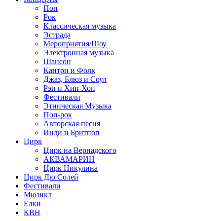
Поп
Рок
Классическая музыка
Эстрада
Мероприятия/Шоу
Электронная музыка
Шансон
Кантри и Фолк
Джаз, Блюз и Соул
Рэп и Хип-Хоп
Фестивали
Этническая Музыка
Поп-рок
Авторская песня
Инди и Бритпоп
Цирк
Цирк на Вернадского
АКВАМАРИН
Цирк Никулина
Цирк Дю Солей
Фестивали
Мюзикл
Елки
КВН