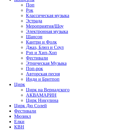
Поп
Рок
Классическая музыка
Эстрада
Мероприятия/Шоу
Электронная музыка
Шансон
Кантри и Фолк
Джаз, Блюз и Соул
Рэп и Хип-Хоп
Фестивали
Этническая Музыка
Поп-рок
Авторская песня
Инди и Бритпоп
Цирк
Цирк на Вернадского
АКВАМАРИН
Цирк Никулина
Цирк Дю Солей
Фестивали
Мюзикл
Елки
КВН