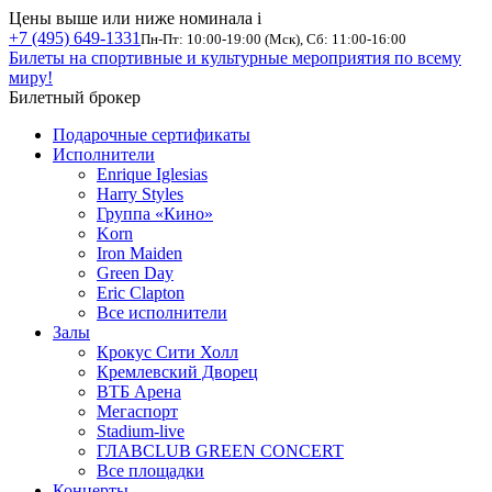
Цены выше или ниже номинала
i
+7 (495) 649-1331
Пн-Пт: 10:00-19:00 (Мск), Сб: 11:00-16:00
Билеты на спортивные и культурные мероприятия по всему
миру!
Билетный брокер
Подарочные сертификаты
Исполнители
Enrique Iglesias
Harry Styles
Группа «Кино»
Korn
Iron Maiden
Green Day
Eric Clapton
Все исполнители
Залы
Крокус Сити Холл
Кремлевский Дворец
ВТБ Арена
Мегаспорт
Stadium-live
ГЛАВCLUB GREEN CONCERT
Все площадки
Концерты