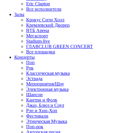
Eric Clapton
Все исполнители
Залы
Крокус Сити Холл
Кремлевский Дворец
ВТБ Арена
Мегаспорт
Stadium-live
ГЛАВCLUB GREEN CONCERT
Все площадки
Концерты
Поп
Рок
Классическая музыка
Эстрада
Мероприятия/Шоу
Электронная музыка
Шансон
Кантри и Фолк
Джаз, Блюз и Соул
Рэп и Хип-Хоп
Фестивали
Этническая Музыка
Поп-рок
Авторская песня