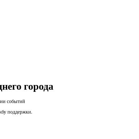
него города
нии событий
ужбу поддержки.