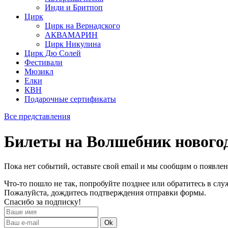
Инди и Бритпоп
Цирк
Цирк на Вернадского
АКВАМАРИН
Цирк Никулина
Цирк Дю Солей
Фестивали
Мюзикл
Елки
КВН
Подарочные сертификаты
Все представления
Билеты на Волшебник новогод
Пока нет событий, оставьте свой email и мы сообщим о появле
Что-то пошло не так, попробуйте позднее или обратитесь в сл
Пожалуйста, дождитесь подтверждения отправки формы.
Спасибо за подписку!
Ok