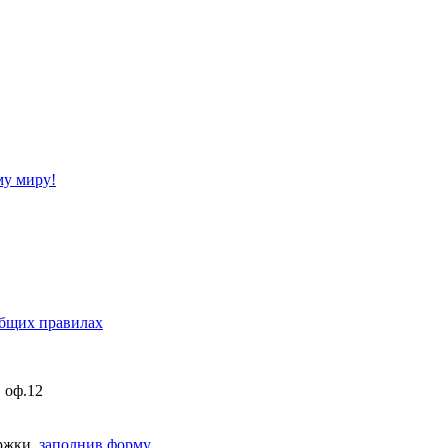
му миру!
бщих правилах
, оф.12
ержки,
заполнив форму