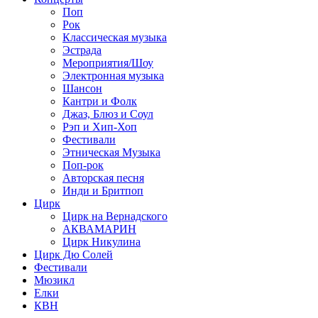
Поп
Рок
Классическая музыка
Эстрада
Мероприятия/Шоу
Электронная музыка
Шансон
Кантри и Фолк
Джаз, Блюз и Соул
Рэп и Хип-Хоп
Фестивали
Этническая Музыка
Поп-рок
Авторская песня
Инди и Бритпоп
Цирк
Цирк на Вернадского
АКВАМАРИН
Цирк Никулина
Цирк Дю Солей
Фестивали
Мюзикл
Елки
КВН