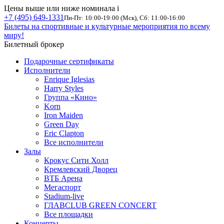
Цены выше или ниже номинала
i
+7 (495) 649-1331
Пн-Пт: 10:00-19:00 (Мск), Сб: 11:00-16:00
Билеты на спортивные и культурные мероприятия по всему
миру!
Билетный брокер
Подарочные сертификаты
Исполнители
Enrique Iglesias
Harry Styles
Группа «Кино»
Korn
Iron Maiden
Green Day
Eric Clapton
Все исполнители
Залы
Крокус Сити Холл
Кремлевский Дворец
ВТБ Арена
Мегаспорт
Stadium-live
ГЛАВCLUB GREEN CONCERT
Все площадки
Концерты