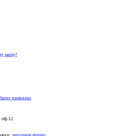
му миру!
бщих правилах
, оф.12
ержки,
заполнив форму