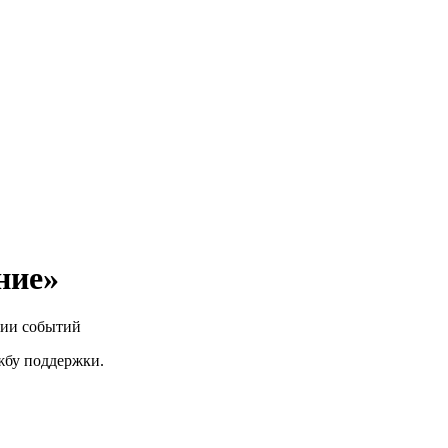
ние»
нии событий
ужбу поддержки.