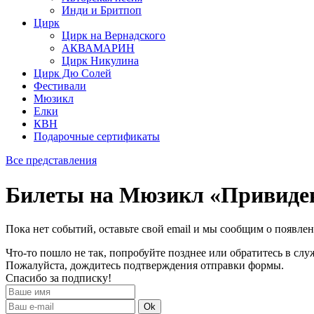
Инди и Бритпоп
Цирк
Цирк на Вернадского
АКВАМАРИН
Цирк Никулина
Цирк Дю Солей
Фестивали
Мюзикл
Елки
КВН
Подарочные сертификаты
Все представления
Билеты на Мюзикл «Привиде
Пока нет событий, оставьте свой email и мы сообщим о появле
Что-то пошло не так, попробуйте позднее или обратитесь в сл
Пожалуйста, дождитесь подтверждения отправки формы.
Спасибо за подписку!
Ok