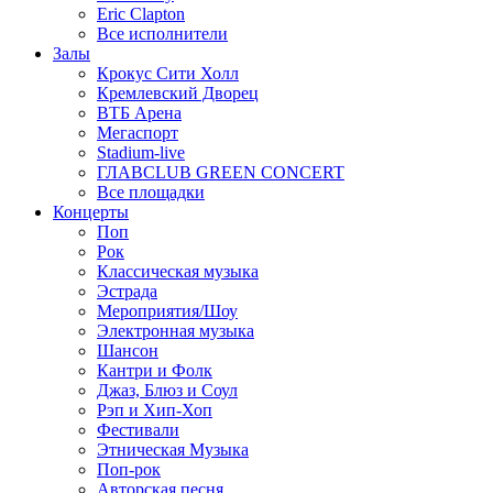
Eric Clapton
Все исполнители
Залы
Крокус Сити Холл
Кремлевский Дворец
ВТБ Арена
Мегаспорт
Stadium-live
ГЛАВCLUB GREEN CONCERT
Все площадки
Концерты
Поп
Рок
Классическая музыка
Эстрада
Мероприятия/Шоу
Электронная музыка
Шансон
Кантри и Фолк
Джаз, Блюз и Соул
Рэп и Хип-Хоп
Фестивали
Этническая Музыка
Поп-рок
Авторская песня