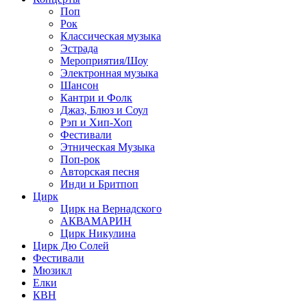
Поп
Рок
Классическая музыка
Эстрада
Мероприятия/Шоу
Электронная музыка
Шансон
Кантри и Фолк
Джаз, Блюз и Соул
Рэп и Хип-Хоп
Фестивали
Этническая Музыка
Поп-рок
Авторская песня
Инди и Бритпоп
Цирк
Цирк на Вернадского
АКВАМАРИН
Цирк Никулина
Цирк Дю Солей
Фестивали
Мюзикл
Елки
КВН