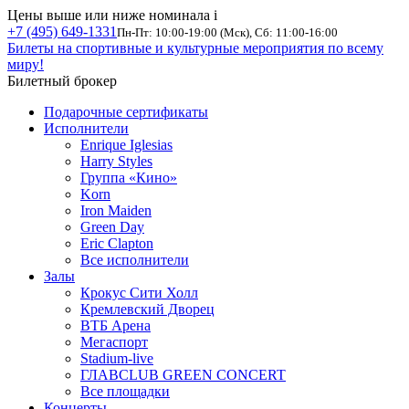
Цены выше или ниже номинала
i
+7 (495) 649-1331
Пн-Пт: 10:00-19:00 (Мск), Сб: 11:00-16:00
Билеты на спортивные и культурные мероприятия по всему
миру!
Билетный брокер
Подарочные сертификаты
Исполнители
Enrique Iglesias
Harry Styles
Группа «Кино»
Korn
Iron Maiden
Green Day
Eric Clapton
Все исполнители
Залы
Крокус Сити Холл
Кремлевский Дворец
ВТБ Арена
Мегаспорт
Stadium-live
ГЛАВCLUB GREEN CONCERT
Все площадки
Концерты