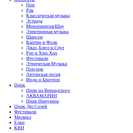
Поп
Рок
Классическая музыка
Эстрада
Мероприятия/Шоу
Электронная музыка
Шансон
Кантри и Фолк
Джаз, Блюз и Соул
Рэп и Хип-Хоп
Фестивали
Этническая Музыка
Поп-рок
Авторская песня
Инди и Бритпоп
Цирк
Цирк на Вернадского
АКВАМАРИН
Цирк Никулина
Цирк Дю Солей
Фестивали
Мюзикл
Елки
КВН