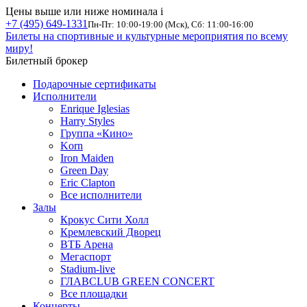
Цены выше или ниже номинала
i
+7 (495) 649-1331
Пн-Пт: 10:00-19:00 (Мск), Сб: 11:00-16:00
Билеты на спортивные и культурные мероприятия по всему
миру!
Билетный брокер
Подарочные сертификаты
Исполнители
Enrique Iglesias
Harry Styles
Группа «Кино»
Korn
Iron Maiden
Green Day
Eric Clapton
Все исполнители
Залы
Крокус Сити Холл
Кремлевский Дворец
ВТБ Арена
Мегаспорт
Stadium-live
ГЛАВCLUB GREEN CONCERT
Все площадки
Концерты