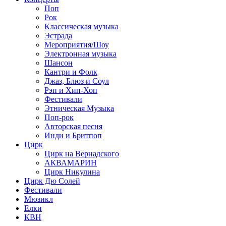
Поп
Рок
Классическая музыка
Эстрада
Мероприятия/Шоу
Электронная музыка
Шансон
Кантри и Фолк
Джаз, Блюз и Соул
Рэп и Хип-Хоп
Фестивали
Этническая Музыка
Поп-рок
Авторская песня
Инди и Бритпоп
Цирк
Цирк на Вернадского
АКВАМАРИН
Цирк Никулина
Цирк Дю Солей
Фестивали
Мюзикл
Елки
КВН