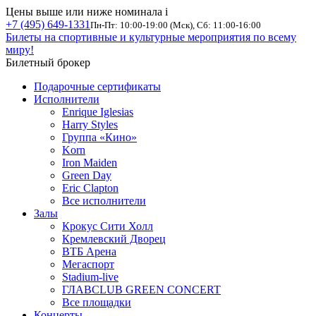
Цены выше или ниже номинала
i
+7 (495) 649-1331
Пн-Пт: 10:00-19:00 (Мск), Сб: 11:00-16:00
Билеты на спортивные и культурные мероприятия по всему
миру!
Билетный брокер
Подарочные сертификаты
Исполнители
Enrique Iglesias
Harry Styles
Группа «Кино»
Korn
Iron Maiden
Green Day
Eric Clapton
Все исполнители
Залы
Крокус Сити Холл
Кремлевский Дворец
ВТБ Арена
Мегаспорт
Stadium-live
ГЛАВCLUB GREEN CONCERT
Все площадки
Концерты