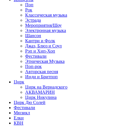
Поп
Рок
Классическая музыка
Эстрада
Мероприятия/Шоу
Электронная музыка
Шансон
Кантри и Фолк
Джаз, Блюз и Соул
Рэп и Хип-Хоп
Фестивали
Этническая Музыка
Поп-рок
Авторская песня
Инди и Бритпоп
Цирк
Цирк на Вернадского
АКВАМАРИН
Цирк Никулина
Цирк Дю Солей
Фестивали
Мюзикл
Елки
КВН