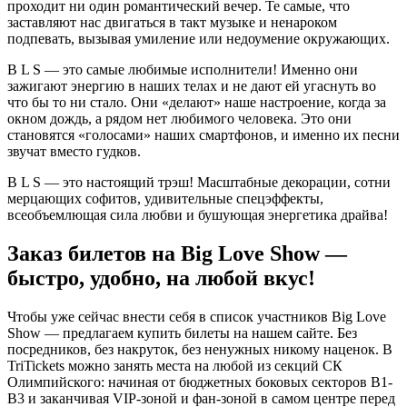
проходит ни один романтический вечер. Те самые, что
заставляют нас двигаться в такт музыке и ненароком
подпевать, вызывая умиление или недоумение окружающих.
B L S — это самые любимые исполнители! Именно они
зажигают энергию в наших телах и не дают ей угаснуть во
что бы то ни стало. Они «делают» наше настроение, когда за
окном дождь, а рядом нет любимого человека. Это они
становятся «голосами» наших смартфонов, и именно их песни
звучат вместо гудков.
B L S — это настоящий трэш! Масштабные декорации, сотни
мерцающих софитов, удивительные спецэффекты,
всеобъемлющая сила любви и бушующая энергетика драйва!
Заказ билетов на Big Love Show —
быстро, удобно, на любой вкус!
Чтобы уже сейчас внести себя в список участников Big Love
Show — предлагаем купить билеты на нашем сайте. Без
посредников, без накруток, без ненужных никому наценок. В
TriTickets можно занять места на любой из секций СК
Олимпийского: начиная от бюджетных боковых секторов В1-
В3 и заканчивая VIP-зоной и фан-зоной в самом центре перед