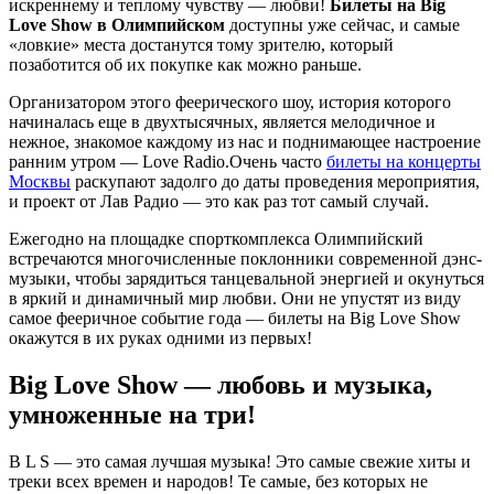
искреннему и теплому чувству — любви!
Билеты на Big
Love Show в Олимпийском
доступны уже сейчас, и самые
«ловкие» места достанутся тому зрителю, который
позаботится об их покупке как можно раньше.
Организатором этого феерического шоу, история которого
начиналась еще в двухтысячных, является мелодичное и
нежное, знакомое каждому из нас и поднимающее настроение
ранним утром — Love Radio.Очень часто
билеты на концерты
Москвы
раскупают задолго до даты проведения мероприятия,
и проект от Лав Радио — это как раз тот самый случай.
Ежегодно на площадке спорткомплекса Олимпийский
встречаются многочисленные поклонники современной дэнс-
музыки, чтобы зарядиться танцевальной энергией и окунуться
в яркий и динамичный мир любви. Они не упустят из виду
самое фееричное событие года — билеты на Big Love Show
окажутся в их руках одними из первых!
Big Love Show — любовь и музыка,
умноженные на три!
B L S — это самая лучшая музыка! Это самые свежие хиты и
треки всех времен и народов! Те самые, без которых не