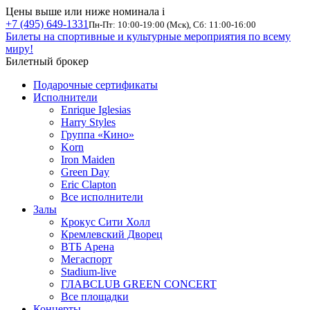
Цены выше или ниже номинала
i
+7 (495) 649-1331
Пн-Пт: 10:00-19:00 (Мск), Сб: 11:00-16:00
Билеты на спортивные и культурные мероприятия по всему
миру!
Билетный брокер
Подарочные сертификаты
Исполнители
Enrique Iglesias
Harry Styles
Группа «Кино»
Korn
Iron Maiden
Green Day
Eric Clapton
Все исполнители
Залы
Крокус Сити Холл
Кремлевский Дворец
ВТБ Арена
Мегаспорт
Stadium-live
ГЛАВCLUB GREEN CONCERT
Все площадки
Концерты