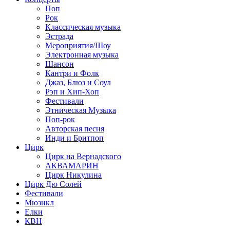
Поп
Рок
Классическая музыка
Эстрада
Мероприятия/Шоу
Электронная музыка
Шансон
Кантри и Фолк
Джаз, Блюз и Соул
Рэп и Хип-Хоп
Фестивали
Этническая Музыка
Поп-рок
Авторская песня
Инди и Бритпоп
Цирк
Цирк на Вернадского
АКВАМАРИН
Цирк Никулина
Цирк Дю Солей
Фестивали
Мюзикл
Елки
КВН