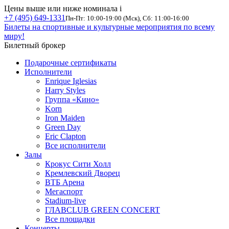
Цены выше или ниже номинала
i
+7 (495) 649-1331
Пн-Пт: 10:00-19:00 (Мск), Сб: 11:00-16:00
Билеты на спортивные и культурные мероприятия по всему
миру!
Билетный брокер
Подарочные сертификаты
Исполнители
Enrique Iglesias
Harry Styles
Группа «Кино»
Korn
Iron Maiden
Green Day
Eric Clapton
Все исполнители
Залы
Крокус Сити Холл
Кремлевский Дворец
ВТБ Арена
Мегаспорт
Stadium-live
ГЛАВCLUB GREEN CONCERT
Все площадки
Концерты