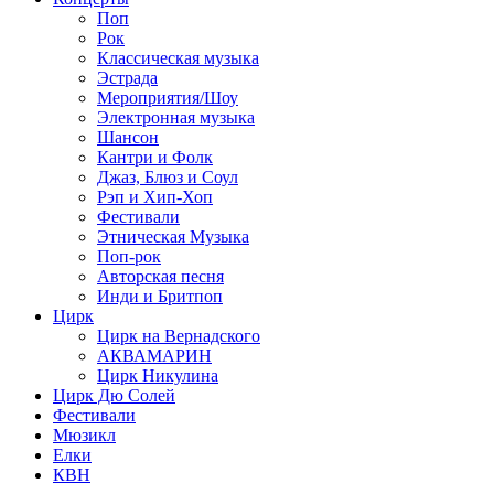
Поп
Рок
Классическая музыка
Эстрада
Мероприятия/Шоу
Электронная музыка
Шансон
Кантри и Фолк
Джаз, Блюз и Соул
Рэп и Хип-Хоп
Фестивали
Этническая Музыка
Поп-рок
Авторская песня
Инди и Бритпоп
Цирк
Цирк на Вернадского
АКВАМАРИН
Цирк Никулина
Цирк Дю Солей
Фестивали
Мюзикл
Елки
КВН