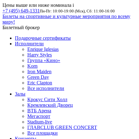
Цены выше или ниже номинала
i
+7 (495) 649-1331
Пн-Пт: 10:00-19:00 (Мск), Сб: 11:00-16:00
Билеты на спортивные и культурные мероприятия по всему
миру!
Билетный брокер
Подарочные сертификаты
Исполнители
Enrique Iglesias
Harry Styles
Группа «Кино»
Korn
Iron Maiden
Green Day
Eric Clapton
Все исполнители
Залы
Крокус Сити Холл
Кремлевский Дворец
ВТБ Арена
Мегаспорт
Stadium-live
ГЛАВCLUB GREEN CONCERT
Все площадки
Концерты