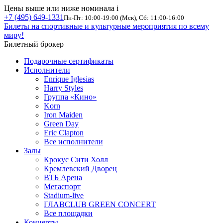
Цены выше или ниже номинала
i
+7 (495) 649-1331
Пн-Пт: 10:00-19:00 (Мск), Сб: 11:00-16:00
Билеты на спортивные и культурные мероприятия по всему
миру!
Билетный брокер
Подарочные сертификаты
Исполнители
Enrique Iglesias
Harry Styles
Группа «Кино»
Korn
Iron Maiden
Green Day
Eric Clapton
Все исполнители
Залы
Крокус Сити Холл
Кремлевский Дворец
ВТБ Арена
Мегаспорт
Stadium-live
ГЛАВCLUB GREEN CONCERT
Все площадки
Концерты