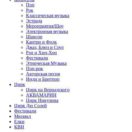
Поп
Рок
Классическая музыка
Эстрада
Мероприятия/Шоу
Электронная музыка
Шансон
Кантри и Фолк
Джаз, Блюз и Соул
Рэп и Хип-Хоп
Фестивали
Этническая Музыка
Поп-рок
Авторская песня
Инди и Бритпоп
Цирк
Цирк на Вернадского
АКВАМАРИН
Цирк Никулина
Цирк Дю Солей
Фестивали
Мюзикл
Елки
КВН