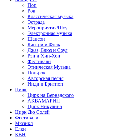
Поп
Рок
Классическая музыка
Эстрада
Мероприятия/Шоу
Электронная музыка
Шансон
Кантри и Фолк
Джаз, Блюз и Соул
Рэп и Хип-Хоп
Фестивали
Этническая Музыка
Поп-рок
Авторская песня
Инди и Бритпоп
Цирк
Цирк на Вернадского
АКВАМАРИН
Цирк Никулина
Цирк Дю Солей
Фестивали
Мюзикл
Елки
КВН