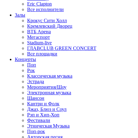
Eric Clapton
Все исполнители
Залы
Крокус Сити Холл
Кремлевский Дворец
ВТБ Арена
Мегаспорт
Stadium-live
ГЛАВCLUB GREEN CONCERT
Все площадки
Концерты
Поп
Рок
Классическая музыка
Эстрада
Мероприятия/Шоу
Электронная музыка
Шансон
Кантри и Фолк
Джаз, Блюз и Соул
Рэп и Хип-Хоп
Фестивали
Этническая Музыка
Поп-рок
Авторская песня