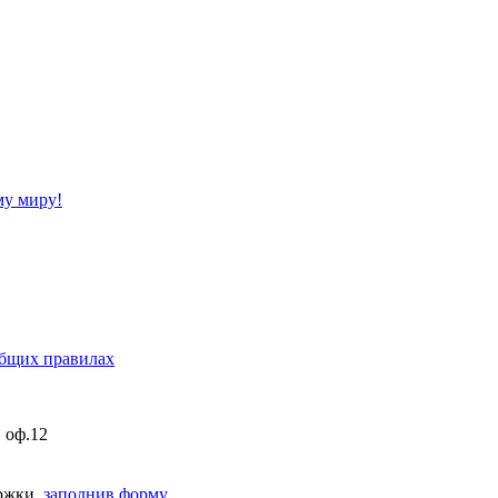
му миру!
бщих правилах
, оф.12
ержки,
заполнив форму