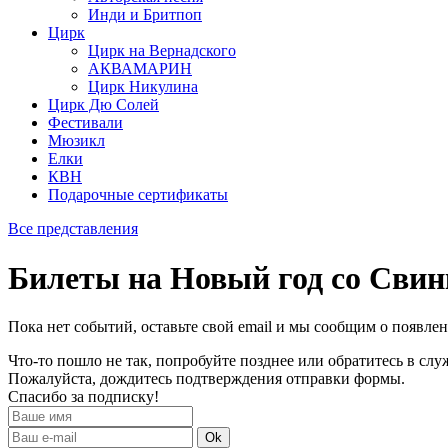
Инди и Бритпоп
Цирк
Цирк на Вернадского
АКВАМАРИН
Цирк Никулина
Цирк Дю Солей
Фестивали
Мюзикл
Елки
КВН
Подарочные сертификаты
Все представления
Билеты на Новый год со Сви
Пока нет событий, оставьте свой email и мы сообщим о появле
Что-то пошло не так, попробуйте позднее или обратитесь в сл
Пожалуйста, дождитесь подтверждения отправки формы.
Спасибо за подписку!
Ok