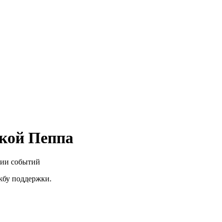
нкой Пеппа
нии событий
ужбу поддержки.