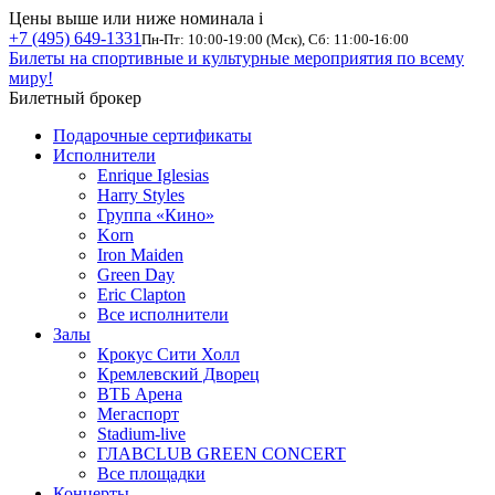
Цены выше или ниже номинала
i
+7 (495) 649-1331
Пн-Пт: 10:00-19:00 (Мск), Сб: 11:00-16:00
Билеты на спортивные и культурные мероприятия по всему
миру!
Билетный брокер
Подарочные сертификаты
Исполнители
Enrique Iglesias
Harry Styles
Группа «Кино»
Korn
Iron Maiden
Green Day
Eric Clapton
Все исполнители
Залы
Крокус Сити Холл
Кремлевский Дворец
ВТБ Арена
Мегаспорт
Stadium-live
ГЛАВCLUB GREEN CONCERT
Все площадки
Концерты