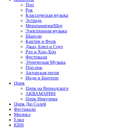
Поп
Рок
Классическая музыка
Эстрада
Мероприятия/Шоу
Электронная музыка
Шансон
Кантри и Фолк
Джаз, Блюз и Соул
Рэп и Хип-Хоп
Фестивали
Этническая Музыка
Поп-рок
Авторская песня
Инди и Бритпоп
Цирк
Цирк на Вернадского
АКВАМАРИН
Цирк Никулина
Цирк Дю Солей
Фестивали
Мюзикл
Елки
КВН