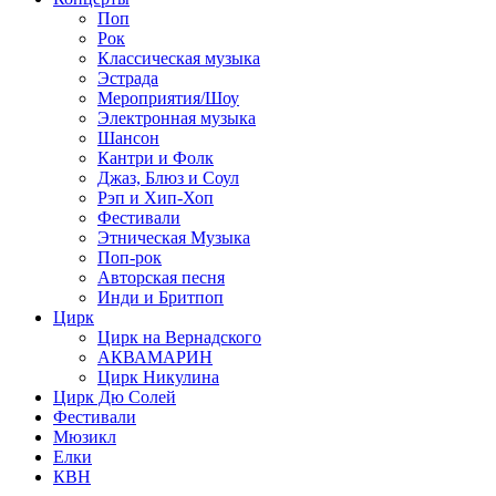
Поп
Рок
Классическая музыка
Эстрада
Мероприятия/Шоу
Электронная музыка
Шансон
Кантри и Фолк
Джаз, Блюз и Соул
Рэп и Хип-Хоп
Фестивали
Этническая Музыка
Поп-рок
Авторская песня
Инди и Бритпоп
Цирк
Цирк на Вернадского
АКВАМАРИН
Цирк Никулина
Цирк Дю Солей
Фестивали
Мюзикл
Елки
КВН