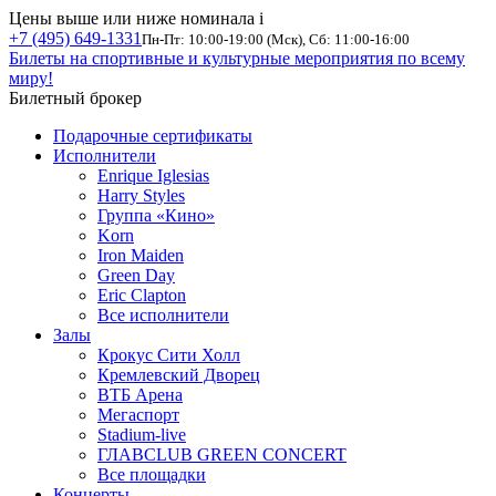
Цены выше или ниже номинала
i
+7 (495) 649-1331
Пн-Пт: 10:00-19:00 (Мск), Сб: 11:00-16:00
Билеты на спортивные и культурные мероприятия по всему
миру!
Билетный брокер
Подарочные сертификаты
Исполнители
Enrique Iglesias
Harry Styles
Группа «Кино»
Korn
Iron Maiden
Green Day
Eric Clapton
Все исполнители
Залы
Крокус Сити Холл
Кремлевский Дворец
ВТБ Арена
Мегаспорт
Stadium-live
ГЛАВCLUB GREEN CONCERT
Все площадки
Концерты