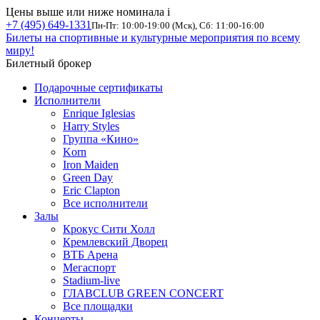
Цены выше или ниже номинала
i
+7 (495) 649-1331
Пн-Пт: 10:00-19:00 (Мск), Сб: 11:00-16:00
Билеты на спортивные и культурные мероприятия по всему
миру!
Билетный брокер
Подарочные сертификаты
Исполнители
Enrique Iglesias
Harry Styles
Группа «Кино»
Korn
Iron Maiden
Green Day
Eric Clapton
Все исполнители
Залы
Крокус Сити Холл
Кремлевский Дворец
ВТБ Арена
Мегаспорт
Stadium-live
ГЛАВCLUB GREEN CONCERT
Все площадки
Концерты