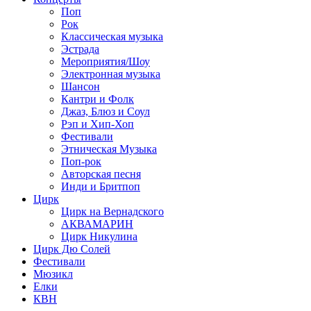
Поп
Рок
Классическая музыка
Эстрада
Мероприятия/Шоу
Электронная музыка
Шансон
Кантри и Фолк
Джаз, Блюз и Соул
Рэп и Хип-Хоп
Фестивали
Этническая Музыка
Поп-рок
Авторская песня
Инди и Бритпоп
Цирк
Цирк на Вернадского
АКВАМАРИН
Цирк Никулина
Цирк Дю Солей
Фестивали
Мюзикл
Елки
КВН