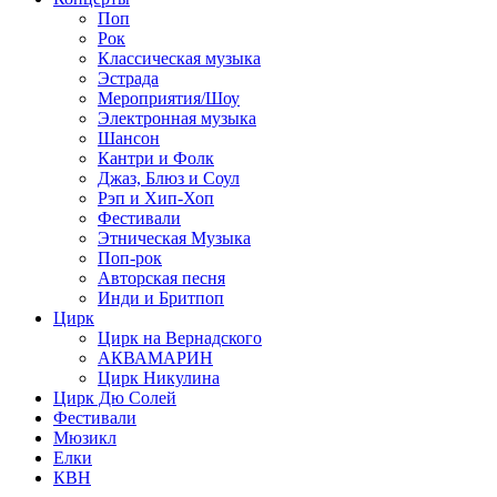
Поп
Рок
Классическая музыка
Эстрада
Мероприятия/Шоу
Электронная музыка
Шансон
Кантри и Фолк
Джаз, Блюз и Соул
Рэп и Хип-Хоп
Фестивали
Этническая Музыка
Поп-рок
Авторская песня
Инди и Бритпоп
Цирк
Цирк на Вернадского
АКВАМАРИН
Цирк Никулина
Цирк Дю Солей
Фестивали
Мюзикл
Елки
КВН