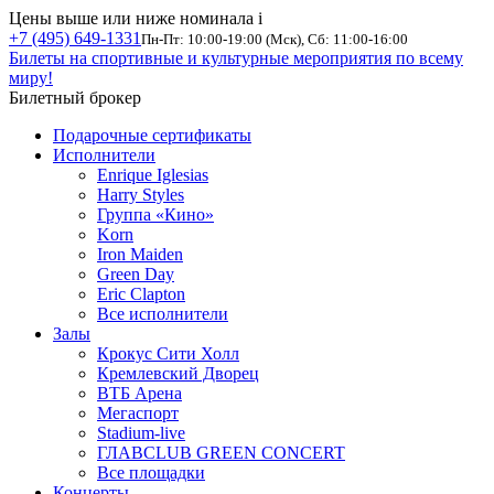
Цены выше или ниже номинала
i
+7 (495) 649-1331
Пн-Пт: 10:00-19:00 (Мск), Сб: 11:00-16:00
Билеты на спортивные и культурные мероприятия по всему
миру!
Билетный брокер
Подарочные сертификаты
Исполнители
Enrique Iglesias
Harry Styles
Группа «Кино»
Korn
Iron Maiden
Green Day
Eric Clapton
Все исполнители
Залы
Крокус Сити Холл
Кремлевский Дворец
ВТБ Арена
Мегаспорт
Stadium-live
ГЛАВCLUB GREEN CONCERT
Все площадки
Концерты