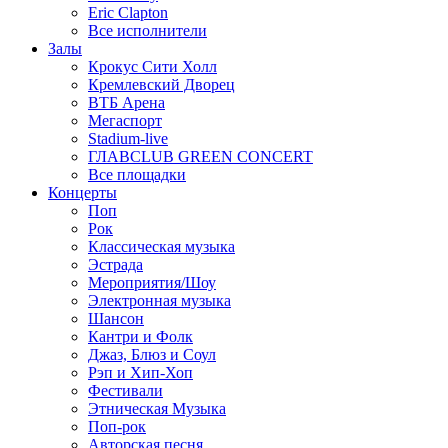
Eric Clapton
Все исполнители
Залы
Крокус Сити Холл
Кремлевский Дворец
ВТБ Арена
Мегаспорт
Stadium-live
ГЛАВCLUB GREEN CONCERT
Все площадки
Концерты
Поп
Рок
Классическая музыка
Эстрада
Мероприятия/Шоу
Электронная музыка
Шансон
Кантри и Фолк
Джаз, Блюз и Соул
Рэп и Хип-Хоп
Фестивали
Этническая Музыка
Поп-рок
Авторская песня