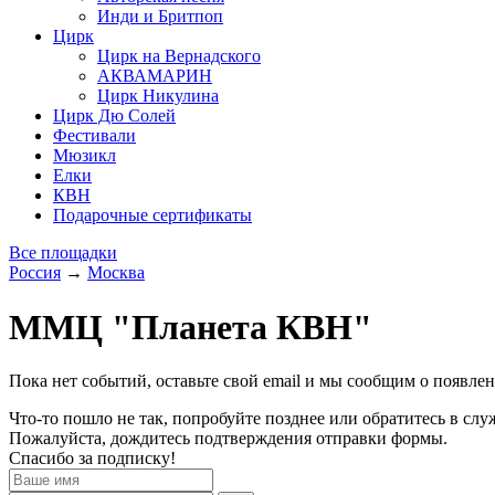
Инди и Бритпоп
Цирк
Цирк на Вернадского
АКВАМАРИН
Цирк Никулина
Цирк Дю Солей
Фестивали
Мюзикл
Елки
КВН
Подарочные сертификаты
Все площадки
Россия
→
Москва
ММЦ "Планета КВН"
Пока нет событий, оставьте свой email и мы сообщим о появле
Что-то пошло не так, попробуйте позднее или обратитесь в сл
Пожалуйста, дождитесь подтверждения отправки формы.
Спасибо за подписку!