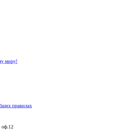
му миру!
бщих правилах
, оф.12