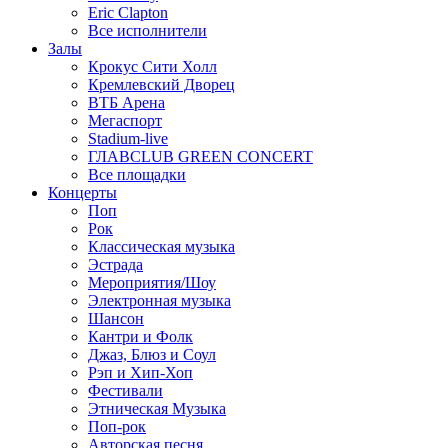
Eric Clapton
Все исполнители
Залы
Крокус Сити Холл
Кремлевский Дворец
ВТБ Арена
Мегаспорт
Stadium-live
ГЛАВCLUB GREEN CONCERT
Все площадки
Концерты
Поп
Рок
Классическая музыка
Эстрада
Мероприятия/Шоу
Электронная музыка
Шансон
Кантри и Фолк
Джаз, Блюз и Соул
Рэп и Хип-Хоп
Фестивали
Этническая Музыка
Поп-рок
Авторская песня