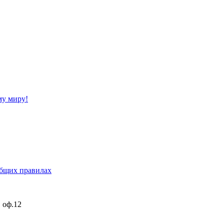
му миру!
бщих правилах
, оф.12