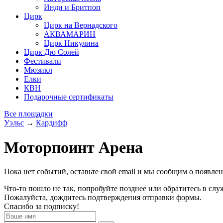
Инди и Бритпоп
Цирк
Цирк на Вернадского
АКВАМАРИН
Цирк Никулина
Цирк Дю Солей
Фестивали
Мюзикл
Елки
КВН
Подарочные сертификаты
Все площадки
Уэльс
→
Кардифф
Моторпоинт Арена
Пока нет событий, оставьте свой email и мы сообщим о появле
Что-то пошло не так, попробуйте позднее или обратитесь в сл
Пожалуйста, дождитесь подтверждения отправки формы.
Спасибо за подписку!