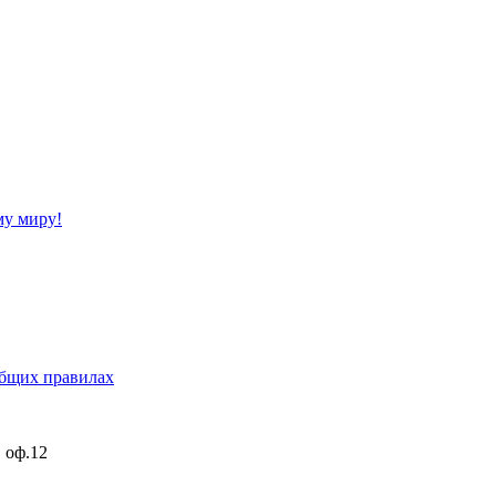
му миру!
бщих правилах
, оф.12