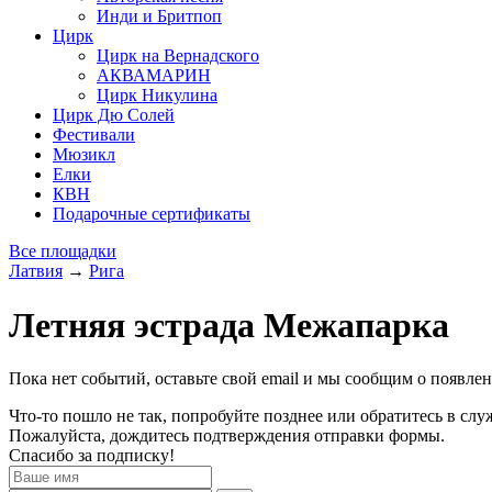
Инди и Бритпоп
Цирк
Цирк на Вернадского
АКВАМАРИН
Цирк Никулина
Цирк Дю Солей
Фестивали
Мюзикл
Елки
КВН
Подарочные сертификаты
Все площадки
Латвия
→
Рига
Летняя эстрада Межапарка
Пока нет событий, оставьте свой email и мы сообщим о появле
Что-то пошло не так, попробуйте позднее или обратитесь в сл
Пожалуйста, дождитесь подтверждения отправки формы.
Спасибо за подписку!