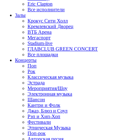
Eric Clapton
Все исполнители
Залы
Крокус Сити Холл
Кремлевский Дворец
ВТБ Арена
Мегаспорт
Stadium-live
ГЛАВCLUB GREEN CONCERT
Все площадки
Концерты
Поп
Рок
Классическая музыка
Эстрада
Мероприятия/Шоу
Электронная музыка
Шансон
Кантри и Фолк
Джаз, Блюз и Соул
Рэп и Хип-Хоп
Фестивали
Этническая Музыка
Поп-рок
Авторская песня