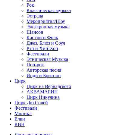
Рок
Классическая музыка
Эстрада
Мероприятия/Шоу
Электронная музыка
Шансон
Кантри и Фолк
Джаз, Блюз и Соул
Рэп и Хип-Хоп
Фестивали
Этническая Музыка
Поп-рок
Авторская песня
Инди и Бритпоп
Цирк
Цирк на Вернадского
АКВАМАРИН
Цирк Никулина
Цирк Дю Солей
Фестивали
Мюзикл
Елки
КВН
Доставка и оплата