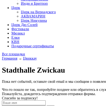
Инди и Бритпоп
Цирк
Цирк на Вернадского
АКВАМАРИН
Цирк Никулина
Цирк Дю Солей
Фестивали
Мюзикл
Елки
КВН
Подарочные сертификаты
Все площадки
Германия
→
Цвиккау
Stadthalle Zwickau
Пока нет событий, оставьте свой email и мы сообщим о появле
Что-то пошло не так, попробуйте позднее или обратитесь в сл
Пожалуйста, дождитесь подтверждения отправки формы.
Спасибо за подписку!