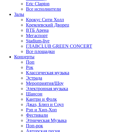
Eric Clapton
Все исполнители
Залы
Крокус Сити Холл
Кремлевский Дворец
ВТБ Арена
Мегаспорт
Stadium-live
ГЛАВCLUB GREEN CONCERT
Все площадки
Концерты
Поп
Рок
Классическая музыка
Эстрада
Мероприятия/Шоу
Электронная музыка
Шансон
Кантри и Фолк
Джаз, Блюз и Соул
Рэп и Хип-Хоп
Фестивали
Этническая Музыка
Поп-рок
Авторская песня