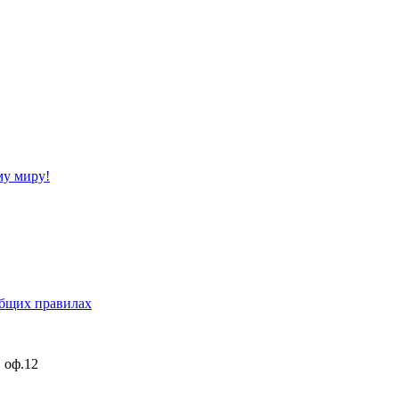
му миру!
бщих правилах
, оф.12