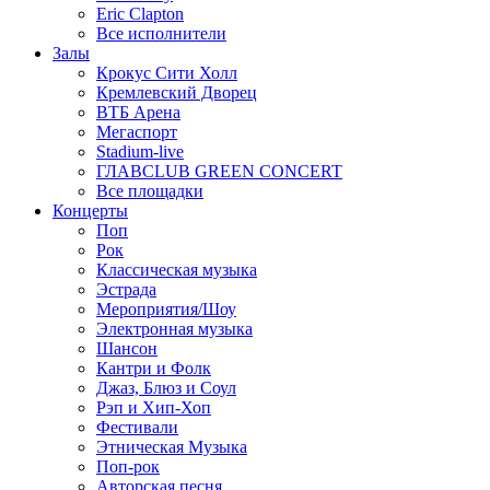
Eric Clapton
Все исполнители
Залы
Крокус Сити Холл
Кремлевский Дворец
ВТБ Арена
Мегаспорт
Stadium-live
ГЛАВCLUB GREEN CONCERT
Все площадки
Концерты
Поп
Рок
Классическая музыка
Эстрада
Мероприятия/Шоу
Электронная музыка
Шансон
Кантри и Фолк
Джаз, Блюз и Соул
Рэп и Хип-Хоп
Фестивали
Этническая Музыка
Поп-рок
Авторская песня