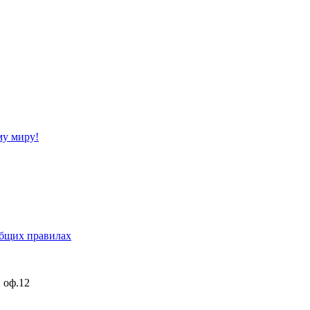
му миру!
бщих правилах
, оф.12