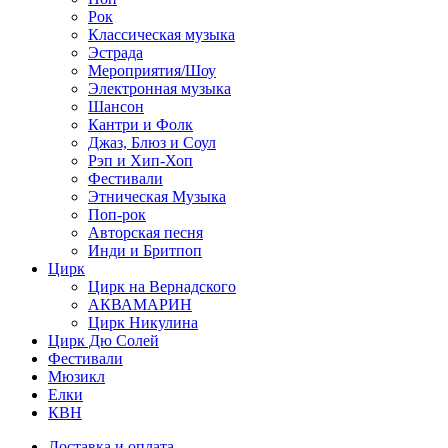
Рок
Классическая музыка
Эстрада
Мероприятия/Шоу
Электронная музыка
Шансон
Кантри и Фолк
Джаз, Блюз и Соул
Рэп и Хип-Хоп
Фестивали
Этническая Музыка
Поп-рок
Авторская песня
Инди и Бритпоп
Цирк
Цирк на Вернадского
АКВАМАРИН
Цирк Никулина
Цирк Дю Солей
Фестивали
Мюзикл
Елки
КВН
Доставка и оплата