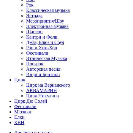
Рок
Классическая музыка
Эстрада
Мероприятия/Шоу
Электронная музыка
Шансон
Кантри и Фолк
Джаз, Блюз и Соул
Рэп и Хип-Хоп
Фестивали
Этническая Музыка
Поп-рок
Авторская песня
Инди и Бритпоп
Цирк
Цирк на Вернадского
АКВАМАРИН
Цирк Никулина
Цирк Дю Солей
Фестивали
Мюзикл
Елки
КВН
Доставка и оплата