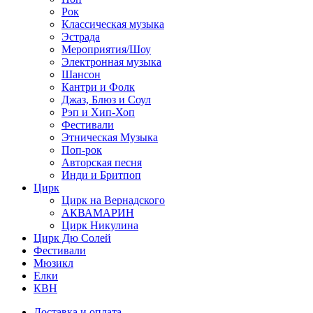
Рок
Классическая музыка
Эстрада
Мероприятия/Шоу
Электронная музыка
Шансон
Кантри и Фолк
Джаз, Блюз и Соул
Рэп и Хип-Хоп
Фестивали
Этническая Музыка
Поп-рок
Авторская песня
Инди и Бритпоп
Цирк
Цирк на Вернадского
АКВАМАРИН
Цирк Никулина
Цирк Дю Солей
Фестивали
Мюзикл
Елки
КВН
Доставка и оплата