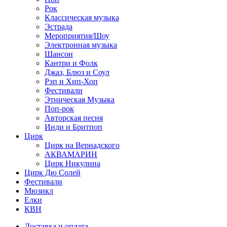
Рок
Классическая музыка
Эстрада
Мероприятия/Шоу
Электронная музыка
Шансон
Кантри и Фолк
Джаз, Блюз и Соул
Рэп и Хип-Хоп
Фестивали
Этническая Музыка
Поп-рок
Авторская песня
Инди и Бритпоп
Цирк
Цирк на Вернадского
АКВАМАРИН
Цирк Никулина
Цирк Дю Солей
Фестивали
Мюзикл
Елки
КВН
Доставка и оплата