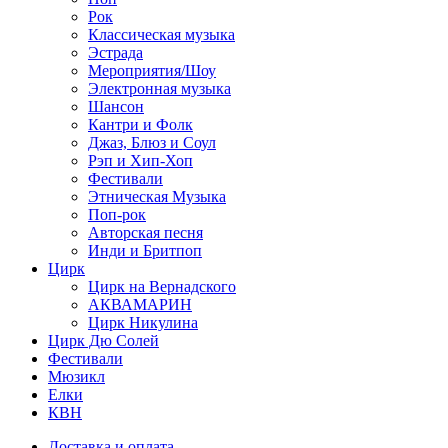
Рок
Классическая музыка
Эстрада
Мероприятия/Шоу
Электронная музыка
Шансон
Кантри и Фолк
Джаз, Блюз и Соул
Рэп и Хип-Хоп
Фестивали
Этническая Музыка
Поп-рок
Авторская песня
Инди и Бритпоп
Цирк
Цирк на Вернадского
АКВАМАРИН
Цирк Никулина
Цирк Дю Солей
Фестивали
Мюзикл
Елки
КВН
Доставка и оплата