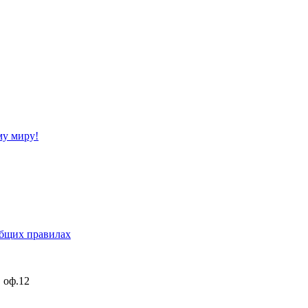
му миру!
бщих правилах
, оф.12