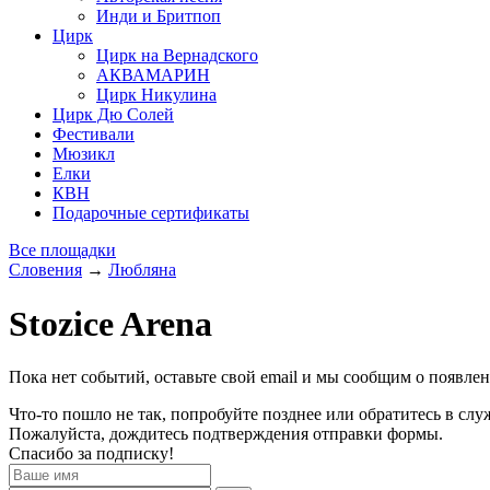
Инди и Бритпоп
Цирк
Цирк на Вернадского
АКВАМАРИН
Цирк Никулина
Цирк Дю Солей
Фестивали
Мюзикл
Елки
КВН
Подарочные сертификаты
Все площадки
Словения
→
Любляна
Stozice Arena
Пока нет событий, оставьте свой email и мы сообщим о появле
Что-то пошло не так, попробуйте позднее или обратитесь в сл
Пожалуйста, дождитесь подтверждения отправки формы.
Спасибо за подписку!