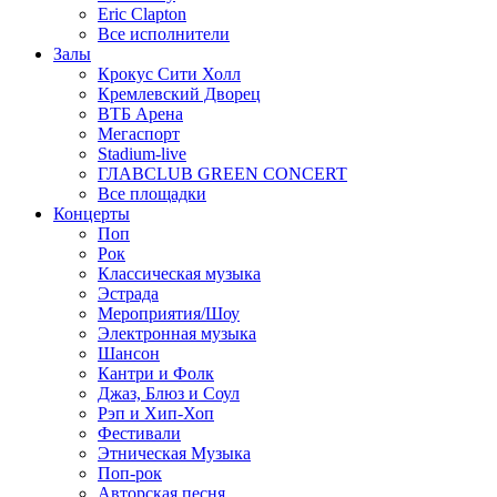
Eric Clapton
Все исполнители
Залы
Крокус Сити Холл
Кремлевский Дворец
ВТБ Арена
Мегаспорт
Stadium-live
ГЛАВCLUB GREEN CONCERT
Все площадки
Концерты
Поп
Рок
Классическая музыка
Эстрада
Мероприятия/Шоу
Электронная музыка
Шансон
Кантри и Фолк
Джаз, Блюз и Соул
Рэп и Хип-Хоп
Фестивали
Этническая Музыка
Поп-рок
Авторская песня