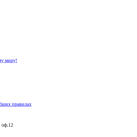
му миру!
бщих правилах
, оф.12