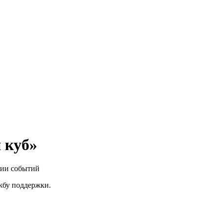
 куб»
нии событий
ужбу поддержки.