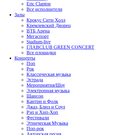
Eric Clapton
Все исполнители
Залы
Крокус Сити Холл
Кремлевский Дворец
ВТБ Арена
Мегаспорт
Stadium-live
ГЛАВCLUB GREEN CONCERT
Все площадки
Концерты
Поп
Рок
Классическая музыка
Эстрада
Мероприятия/Шоу
Электронная музыка
Шансон
Кантри и Фолк
Джаз, Блюз и Соул
Рэп и Хип-Хоп
Фестивали
Этническая Музыка
Поп-рок
Авторская песня