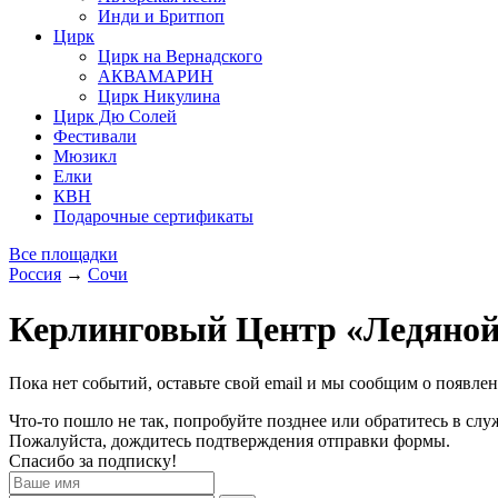
Инди и Бритпоп
Цирк
Цирк на Вернадского
АКВАМАРИН
Цирк Никулина
Цирк Дю Солей
Фестивали
Мюзикл
Елки
КВН
Подарочные сертификаты
Все площадки
Россия
→
Сочи
Керлинговый Центр «Ледяной
Пока нет событий, оставьте свой email и мы сообщим о появле
Что-то пошло не так, попробуйте позднее или обратитесь в сл
Пожалуйста, дождитесь подтверждения отправки формы.
Спасибо за подписку!