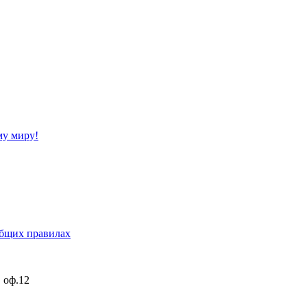
му миру!
бщих правилах
, оф.12