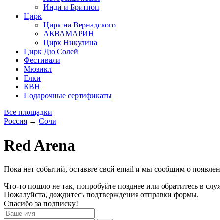
Инди и Бритпоп
Цирк
Цирк на Вернадского
АКВАМАРИН
Цирк Никулина
Цирк Дю Солей
Фестивали
Мюзикл
Елки
КВН
Подарочные сертификаты
Все площадки
Россия
→
Сочи
Red Arena
Пока нет событий, оставьте свой email и мы сообщим о появле
Что-то пошло не так, попробуйте позднее или обратитесь в сл
Пожалуйста, дождитесь подтверждения отправки формы.
Спасибо за подписку!