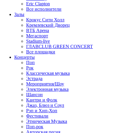
Eric Clapton
Все исполнители
Залы
Крокус Сити Холл
Кремлевский Дворец
ВТБ Арена
Мегаспорт
Stadium-live
ГЛАВCLUB GREEN CONCERT
Все площадки
Концерты
Поп
Рок
Классическая музыка
Эстрада
Мероприятия/Шоу
Электронная музыка
Шансон
Кантри и Фолк
Джаз, Блюз и Соул
Рэп и Хип-Хоп
Фестивали
Этническая Музыка
Поп-рок
Авторская песня