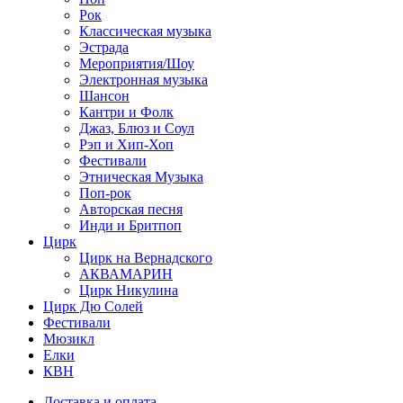
Рок
Классическая музыка
Эстрада
Мероприятия/Шоу
Электронная музыка
Шансон
Кантри и Фолк
Джаз, Блюз и Соул
Рэп и Хип-Хоп
Фестивали
Этническая Музыка
Поп-рок
Авторская песня
Инди и Бритпоп
Цирк
Цирк на Вернадского
АКВАМАРИН
Цирк Никулина
Цирк Дю Солей
Фестивали
Мюзикл
Елки
КВН
Доставка и оплата