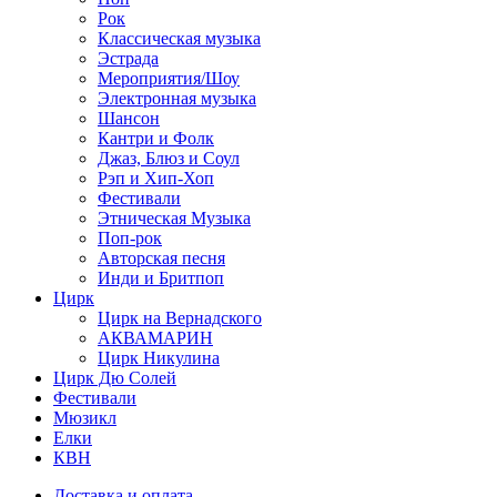
Рок
Классическая музыка
Эстрада
Мероприятия/Шоу
Электронная музыка
Шансон
Кантри и Фолк
Джаз, Блюз и Соул
Рэп и Хип-Хоп
Фестивали
Этническая Музыка
Поп-рок
Авторская песня
Инди и Бритпоп
Цирк
Цирк на Вернадского
АКВАМАРИН
Цирк Никулина
Цирк Дю Солей
Фестивали
Мюзикл
Елки
КВН
Доставка и оплата