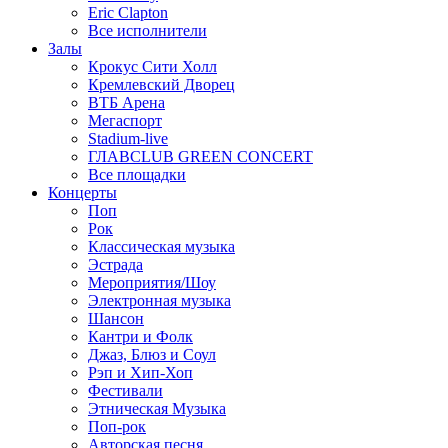
Eric Clapton
Все исполнители
Залы
Крокус Сити Холл
Кремлевский Дворец
ВТБ Арена
Мегаспорт
Stadium-live
ГЛАВCLUB GREEN CONCERT
Все площадки
Концерты
Поп
Рок
Классическая музыка
Эстрада
Мероприятия/Шоу
Электронная музыка
Шансон
Кантри и Фолк
Джаз, Блюз и Соул
Рэп и Хип-Хоп
Фестивали
Этническая Музыка
Поп-рок
Авторская песня