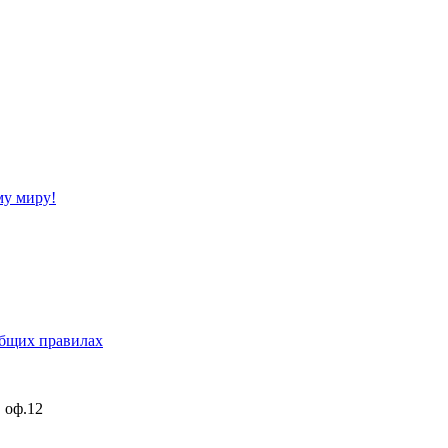
му миру!
бщих правилах
, оф.12