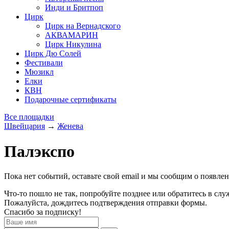
Инди и Бритпоп
Цирк
Цирк на Вернадского
АКВАМАРИН
Цирк Никулина
Цирк Дю Солей
Фестивали
Мюзикл
Елки
КВН
Подарочные сертификаты
Все площадки
Швейцария
→
Женева
Палэкспо
Пока нет событий, оставьте свой email и мы сообщим о появле
Что-то пошло не так, попробуйте позднее или обратитесь в сл
Пожалуйста, дождитесь подтверждения отправки формы.
Спасибо за подписку!