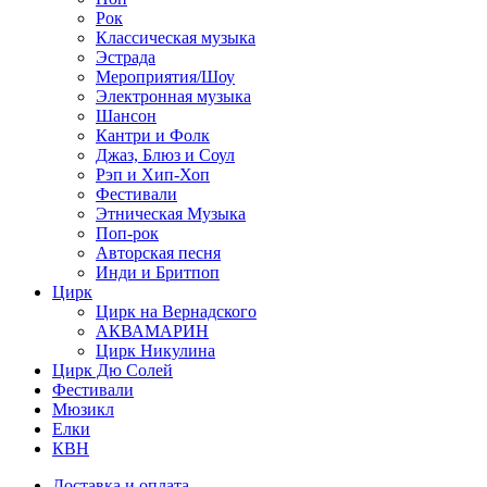
Рок
Классическая музыка
Эстрада
Мероприятия/Шоу
Электронная музыка
Шансон
Кантри и Фолк
Джаз, Блюз и Соул
Рэп и Хип-Хоп
Фестивали
Этническая Музыка
Поп-рок
Авторская песня
Инди и Бритпоп
Цирк
Цирк на Вернадского
АКВАМАРИН
Цирк Никулина
Цирк Дю Солей
Фестивали
Мюзикл
Елки
КВН
Доставка и оплата