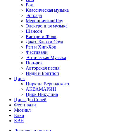
Рок
Классическая музыка
Эстрада
Мероприятия/Шоу
Электронная музыка
Шансон
Кантри и Фолк
Джаз, Блюз и Соул
Рэп и Хип-Хоп
Фестивали
Этническая Музыка
Поп-рок
Авторская песня
Инди и Бритпоп
Цирк
Цирк на Вернадского
АКВАМАРИН
Цирк Никулина
Цирк Дю Солей
Фестивали
Мюзикл
Елки
КВН
Доставка и оплата