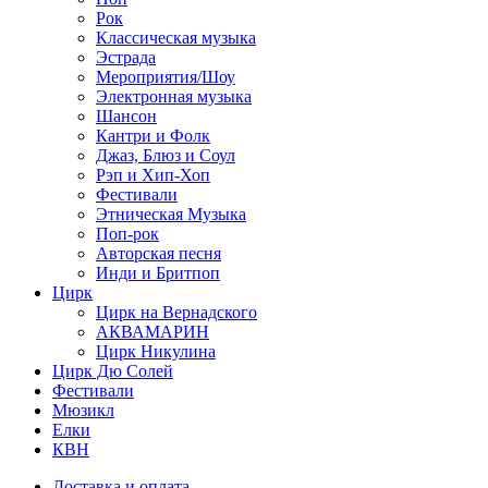
Рок
Классическая музыка
Эстрада
Мероприятия/Шоу
Электронная музыка
Шансон
Кантри и Фолк
Джаз, Блюз и Соул
Рэп и Хип-Хоп
Фестивали
Этническая Музыка
Поп-рок
Авторская песня
Инди и Бритпоп
Цирк
Цирк на Вернадского
АКВАМАРИН
Цирк Никулина
Цирк Дю Солей
Фестивали
Мюзикл
Елки
КВН
Доставка и оплата