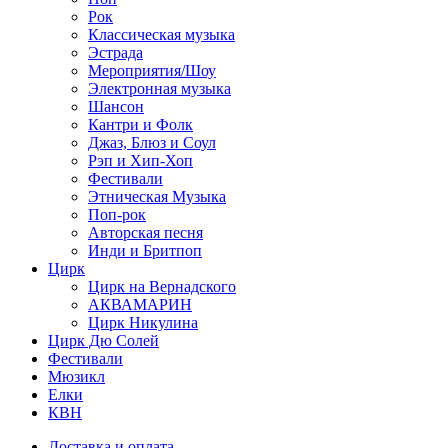
Рок
Классическая музыка
Эстрада
Мероприятия/Шоу
Электронная музыка
Шансон
Кантри и Фолк
Джаз, Блюз и Соул
Рэп и Хип-Хоп
Фестивали
Этническая Музыка
Поп-рок
Авторская песня
Инди и Бритпоп
Цирк
Цирк на Вернадского
АКВАМАРИН
Цирк Никулина
Цирк Дю Солей
Фестивали
Мюзикл
Елки
КВН
Доставка и оплата